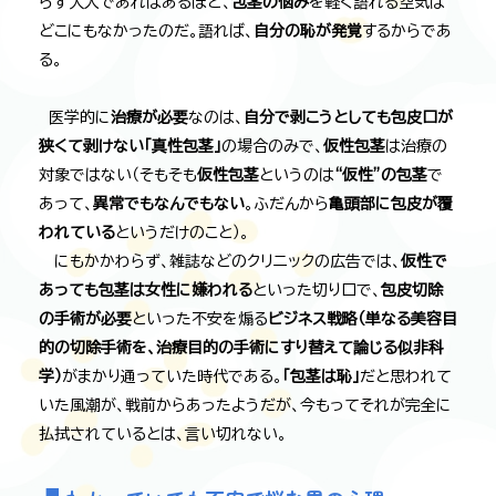
らず大人であればあるほど、
包茎の悩み
を軽く語れる空気は
どこにもなかったのだ。語れば、
自分の恥が発覚
するからであ
る。
医学的に
治療が必要
なのは、
自分で剥こうとしても包皮口が
狭くて剥けない「真性包茎」
の場合のみで、
仮性包茎
は治療の
対象ではない（そもそも
仮性包茎
というのは
“仮性”の包茎
で
あって、
異常でもなんでもない
。ふだんから
亀頭部に包皮が覆
われている
というだけのこと）。
にもかかわらず、雑誌などのクリニックの広告では、
仮性で
あっても包茎は女性に嫌われる
といった切り口で、
包皮切除
の手術が必要
といった不安を煽る
ビジネス戦略（単なる美容目
的の切除手術を、治療目的の手術にすり替えて論じる似非科
学）
がまかり通っていた時代である。
「包茎は恥」
だと思われて
いた風潮が、戦前からあったようだが、今もってそれが完全に
払拭されているとは、言い切れない。