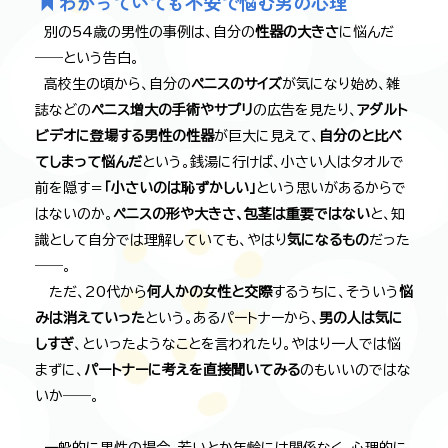
わかっていても不安で悩む男の心理
別の54歳の男性の事例は、自分の
性器の大きさ
に悩んだ
――という告白。
高校生の頃から、自分の
ペニスのサイズ
が気になり始め、雑
誌などの
ペニス増大の手術やサプリ
の広告を見たり、
アダルト
ビデオに登場する男性の性器
が巨大に見えて、
自分のと比べ
てしまって悩んだ
という。銭湯に行けば、小さい人はタオルで
前を隠す＝
「小さいのは恥ずかしい」
という思いがあるからで
はないのか。
ペニスの形や大きさ、包茎は重要ではない
と、知
識として自分では理解していても、やはり
気になるもの
だった
――。
ただ、20代から
何人かの女性と交際
するうちに、そういう
悩
みは消えていった
という。あるパートナーから、
男の人は気に
しすぎ
、といったようなことを言われたり。やはり一人では悩
まずに、
パートナーに考えを直接聞いてみる
のもいいのではな
いか――。