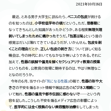
2021年10月18日
最近、とある男子大学生に訊ねたら、
ペニスの包皮
が剥ける
のを知ったのは、
小学校低学年の頃
だという。ただ、
思春期
に
なってきちんとした知識があったかどうか、ある程度
無理矢理
剥いてしまったために痛かった
そうだ。
「包茎は恥」
という昔の
感覚はだいぶ薄れてきているようだが、いかんせん、
包皮を剥
くことの理由
だとか、
正しい包皮の剥き方
について詳しく知る
機会は、今の時代においてもなかなか無いようである。それに
加えて、
性器の誤解や偏見を解くセクシュアリティ教育の授業
というものを、公教育の現場に期待するのは、やはり無理なこ
となのだろうか。
今年の６月、当サイトの
「気になる性器」
の稿で、
性器の形や大
きさ
の不安を煽るネット情報や雑誌広告の
ビジネス戦略
につ
いて触れ、
性器の偏見や都市伝説に惑わないで
――という内
容を記した。こうした不安を煽るメディア広告の影響によっ
て、
医学的には全く根拠のない美容整形治療
をしてしまった