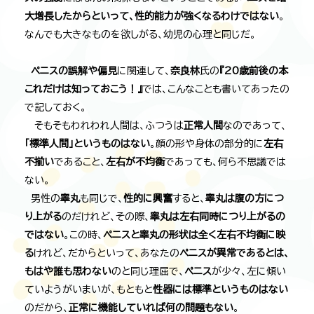
大増長したからといって、性的能力が強くなるわけではない
。
なんでも大きなものを欲しがる、幼児の心理と同じだ。
ペニスの誤解や偏見
に関連して、
奈良林
氏の
『20歳前後の本
これだけは知っておこう！』
では、こんなことも書いてあったの
で記しておく。
そもそもわれわれ人間は、ふつうは
正常人間
なのであって、
「標準人間」というものはない
。顔の形や身体の部分的に
左右
不揃い
であること、
左右が不均衡
であっても、何ら不思議では
ない。
男性の
睾丸
も同じで、
性的に興奮
すると、
睾丸は腹の方につ
り上がる
のだけれど、その際、
睾丸は左右同時につり上がるの
ではない
。この時、
ペニスと睾丸の形状は全く左右不均衡に映
る
けれど、だからといって、あなたの
ペニスが異常であるとは、
もはや誰も思わない
のと同じ理屈で、
ペニス
が少々、左に傾い
ていようがいまいが、もともと
性器には標準というものはない
のだから、
正常に機能していれば何の問題もない
。