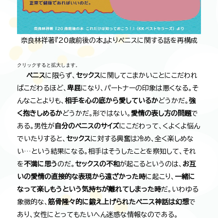
奈良林祥著『20歳前後の本』よりペニスに関する話を再構成
クリックすると拡大します。
ペニス
に限らず、
セックス
に関してこまかいことにこだわれ
ばこだわるほど、
卑屈
になり、パートナーの印象は悪くなる。そ
んなことよりも、
相手を心の底から愛しているか
どうかだ。
強
く抱きしめるか
どうかだ。形ではない。
愛情の表し方の問題
で
ある。男性が
自分のペニスのサイズ
にこだわって、くよくよ悩ん
でいたりすると、
セックス
に対する興奮は冷め、全く楽しめな
い…という結果になる。相手はそうしたことを察知して、それ
を
不満に思う
のだ。
セックスの不和
が起こるというのは、
お互
いの愛情の直接的な表現から遠ざかった時
に起こり、
一緒に
なって楽しもうという気持ちが離れてしまった時
だ。いわゆる
象徴的な、
筋骨隆々的に鍛え上げられたペニス神話は幻想
で
あり、女性にとってもたいへん迷惑な情報なのである。