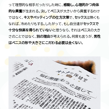
って理想的な相手だったりした時に、
感動し、心理的かつ肉体
的な興奮
が生まれる。決して
ペニス
が大きいから興奮するわけ
ではなく、
キスやペッティングの仕方次第
で、
セックス
は熱くも
なれば、冷めたりもする。したがって、もし自分達が
セックスで
十分な快楽を得られていない
と思うなら、それは
ペニス
の大き
さのことではなく、
別の理由
が考えられる。何度も言うが、
男性
はペニスの形や大きさにこだわる必要は全くない
。