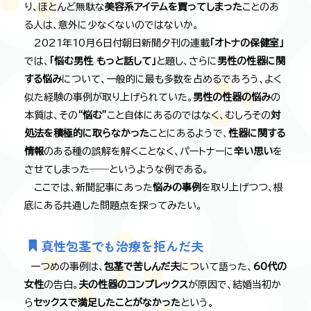
り、ほとんど無駄な
美容系アイテムを買ってしまった
ことのあ
る人は、意外に少なくないのではないか。
2021年10月6日付朝日新聞夕刊の連載
「オトナの保健室」
では、
「悩む男性 もっと話して」
と題し、さらに
男性の性器に関
する悩み
について、一般的に最も多数を占めるであろう、よく
似た経験の事例が取り上げられていた。
男性の性器の悩み
の
本質は、その
“悩む”
こと自体にあるのではなく、むしろその
対
処法を積極的に取らなかった
ことにあるようで、
性器に関する
情報
のある種の誤解を解くことなく、パートナーに
辛い思い
を
させてしまった――というような例である。
ここでは、新聞記事にあった
悩みの事例
を取り上げつつ、根
底にある共通した問題点を探ってみたい。
真性包茎でも治療を拒んだ夫
一つめの事例は、
包茎で苦しんだ夫
について語った、
60代の
女性
の告白。
夫の性器のコンプレックス
が原因で、結婚当初か
ら
セックスで満足したことがなかった
という。