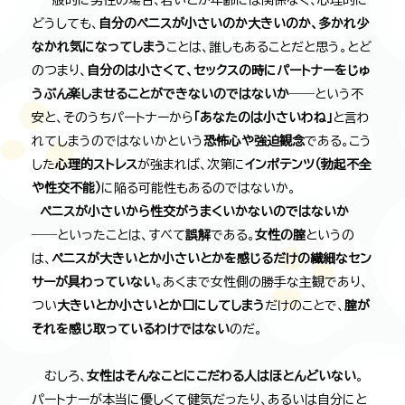
一般的に男性の場合、若いとか年齢には関係なく、心理的に
どうしても、
自分のペニスが小さいのか大きいのか、多かれ少
なかれ気になってしまう
ことは、誰しもあることだと思う。とど
のつまり、
自分のは小さくて、セックスの時にパートナーをじゅ
うぶん楽しませることができないのではないか
――という不
安と、そのうちパートナーから
「あなたのは小さいわね」
と言わ
れてしまうのではないかという
恐怖心や強迫観念
である。こう
した
心理的ストレス
が強まれば、次第に
インポテンツ（勃起不全
や性交不能）
に陥る可能性もあるのではないか。
ペニスが小さいから性交がうまくいかないのではないか
――といったことは、すべて
誤解
である。
女性の腟
というの
は、
ペニスが大きいとか小さいとかを感じるだけの繊細なセン
サーが具わっていない
。あくまで女性側の勝手な主観であり、
つい
大きいとか小さいとか口にしてしまう
だけのことで、
腟が
それを感じ取っているわけではない
のだ。
むしろ、
女性はそんなことにこだわる人はほとんどいない
。
パートナーが本当に優しくて健気だったり、あるいは自分にと