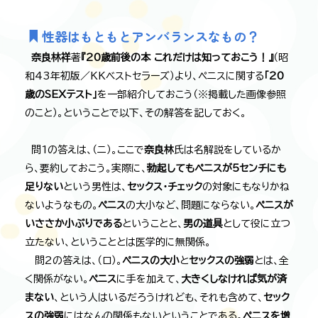
性器はもともとアンバランスなもの？
奈良林祥
著
『20歳前後の本 これだけは知っておこう！』
（昭
和43年初版／KKベストセラーズ）より、ペニスに関する
「20
歳のSEXテスト」
を一部紹介しておこう（※掲載した画像参照
のこと）。ということで以下、その解答を記しておく。
問1の答えは、（ニ）。ここで
奈良林
氏は名解説をしているか
ら、要約しておこう。実際に、
勃起してもペニスが5センチにも
足りない
という男性は、
セックス・チェック
の対象にもなりかね
ないようなもの。
ペニス
の大小など、問題にならない。
ペニスが
いささか小ぶりである
ということと、
男の道具
として役に立つ
立たない、ということとは医学的に無関係。
問2の答えは、（ロ）。
ペニスの大小
と
セックスの強弱
とは、全
く関係がない。
ペニス
に手を加えて、
大きくしなければ気が済
まない
、という人はいるだろうけれども、それも含めて、
セック
スの強弱
にはなんの関係もないということである。
ペニスを増