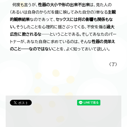
何度も言うが、
性器の大小や形の出来不出来
は、見た人の
（あるいは自身のからだを鏡に映してみた自分の）単なる
主観
的観察結果
なのであって、
セックスには何の影響も関係もな
い
。そうしたことを心理的に揺さぶってくる、不安を煽る
過大
広告に欺されるな
――ということである。そしてあなたのパー
トナーが、あなた自身に求めているのは、そんな
性器の見栄え
のこと――なのではない
ことを、よく知っておいて欲しい。
〈了〉