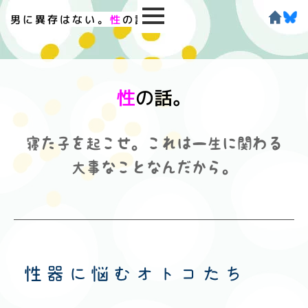
男に異存はない。
性
の話。
性
の話。
寝た子を起こせ。これは一生に関わる
大事なことなんだから。
性器に悩むオトコたち