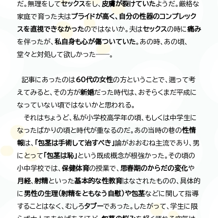
だ。無理をして
セックス
をし、
皮膚が裂けていた
ようだ。厳格な
家庭で育った夫は
プライドが高く、自分の性器のコンプレック
スを直視できなかった
のではないか。夫は
セックス
の時に
痛み
を伴ったが、
私自身も心が傷ついていた
。あの時、あの頃、
堂々と対処して欲しかった――。
記事にあったのは
60代の女性
の方ということで、遡って考
えてみると、その方が
新婚
だった時代は、おそらくまだ平成に
なっていない頃ではないかと思われる。
それはちょうど、私が小学校高学年の頃、もしくは中学生に
なったばかりの頃と時代が重なるのだ。あの当時の巷の
性情
報
は、
「包茎は手術して治すべき」
論がおおむね主流であり、男
にとって
「包茎は恥」
という既成概念が根強かった。その頃の
小中学校では、
保健体育
の授業で、
思春期のからだの変化
や
月経
、
射精
といった
基本的な性教育
はなされたものの、具体的
に
男性の生理（射精をともなう自慰）や包茎
などに関して指導
することはなく、むしろ
タブー
であった。したがって、学生に限