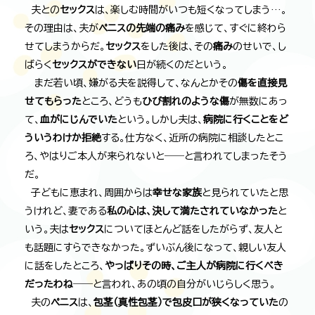
夫との
セックス
は、楽しむ時間がいつも短くなってしまう…。
その理由は、夫が
ペニスの先端の痛み
を感じて、すぐに終わら
せてしまうからだ。
セックス
をした後は、その
痛み
のせいで、し
ばらく
セックスができない
日が続くのだという。
まだ若い頃、嫌がる夫を説得して、なんとかその
傷を直接見
せてもらった
ところ、どうも
ひび割れのような傷
が無数にあっ
て、
血がにじんでいた
という。しかし夫は、
病院に行くことをど
ういうわけか拒絶
する。仕方なく、近所の病院に相談したとこ
ろ、やはりご本人が来られないと――と言われてしまったそう
だ。
子どもに恵まれ、周囲からは
幸せな家族
と見られていたと思
うけれど、妻である
私の心は、決して満たされていなかった
と
いう。夫は
セックス
についてほとんど話をしたがらず、友人と
も話題にすらできなかった。ずいぶん後になって、親しい友人
に話をしたところ、
やっぱりその時、ご主人が病院に行くべき
だったわね
――と言われ、あの頃の自分がいじらしく思う。
夫の
ペニス
は、
包茎（真性包茎）で包皮口が狭くなっていた
の