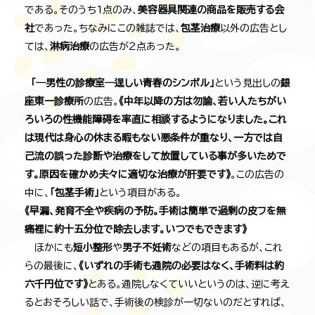
である。そのうち1点のみ、
美容器具関連の商品を販売する会
社
であった。ちなみにこの雑誌では、
包茎治療
以外の広告とし
ては、
淋病治療
の広告が2点あった。
「―男性の診療室―逞しい青春のシンボル」
という見出しの
銀
座東一診療所
の広告。
《中年以降の方は勿論、若い人たちがい
ろいろの性機能障碍を率直に相談するようになりました。これ
は現代は身心の休まる暇もない悪条件が重なり、一方では自
己流の誤った診断や治療をして放置している事が多いためで
す。原因を確かめ夫々に適切な治療が肝要です》
。この広告の
中に、
「包茎手術」
という項目がある。
《早漏、発育不全や疾病の予防。手術は簡単で過剰の皮フを無
痛裡に約十五分位で除去します。いつでもできます》
ほかにも
短小整形
や
男子不妊術
などの項目もあるが、これ
らの最後に、
《いずれの手術も通院の必要はなく、手術料は約
六千円位です》
とある。通院しなくていいというのは、逆に考え
るとおそろしい話で、手術後の検診が一切ないのだとすれば、