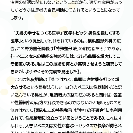
治療の経過は関知しないということだから、適切な効果があっ
たかどうかは患者の自己判断に任されるということになって
しまう。
「夫婦の幸せをつくる医学」「医学トピック 男性を逞しくする
医学」
という見出しが付けられているのは、
横浜整形外科
の広
告。この
野方重任院長
は
「特殊整形法」
の創始者だそうである。
《…ペニス本来の機能を強めるには、むしろ亀頭を増大してこ
そ価値がある。私はこの技術を何とか実現させようと研究して
きたが、ようやくその完成を見出した》
。
これは
包皮切除
の手術ではなく、
亀頭に注射薬を打って増
大させる
という整形法らしい。自分の
ペニス
は
性器細小
だと思
い込んでいる男性が、
亀頭増大
の整形法があると聞けば、
包茎
と
性器細小
の両方が解決できるのではないかと思い込むのも
無理はない。
《因みにこの特殊整形は“中年の不適合”にも利用
されて、性感倍増に役立っているということである》
。これはす
なわち、
大きいペニスは女性が喜ぶ…セックスで快楽が得られ