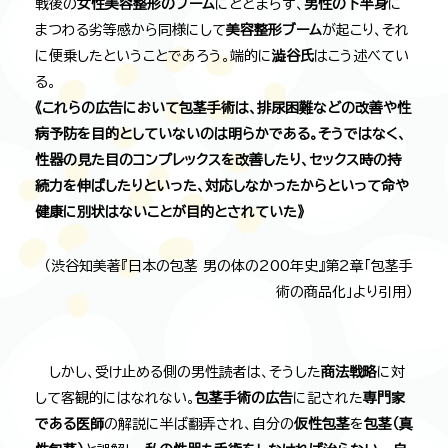
戦後の
女性美容整形のブーム
にとどまらず、
男性の下半身
に
まつわる劣等感から同様にして
美容整形ブーム
が起こり、それ
に便乗したということであろう。端的に
澁谷氏
はこう述べてい
る。
《これらの広告において包茎手術は、排尿困難などの改善や性
病予防を目的としていないのは明らかである。そうではなく、
性器の見た目のコンプレックスを改善したり、セックス時の持
続力を伸ばしたりといった、対応しなかったからといって命や
健康に別状はないことが目的とされていた》
（渋谷知美著『日本の包茎 男の体の200年史』第2章「包茎手
術の商品化」より引用）
しかし、受け止める側の男性読者は、そうした
商法戦略
に対
して客観的にはなれない。
包茎手術の広告
に記された
専門家
である医師
の解説に半ば翻弄され、自分の
仮性包茎
を
包茎（真