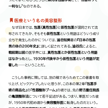
ったくなく、むしろこうした
無用な包茎手術
こそ、
“百害あって
一利なし”
なのである。
医療という名の美容整形
なぜ日本では、
包茎（真性包茎）
と
仮性包茎
が混同されて流
布されてきたか、そもそも
仮性包茎
という用語はどういう成り
立ちで発生したのかについては、
澁谷知美
著の
『日本の包茎
男の体の200年史』
に詳しく記されてある。
澁谷氏
によると、
戦前期以前
の医学界には、
真性包茎とか仮性包茎という用語
はなかった
とし、
1930年代後半から仮性包茎という用語が定
着した
――ということだ。
こうした事柄に関しては、別の稿であらためてこの著書を取
り上げ、ピックアップしたいと思うが、この本の第2章
「包茎手
術の商品化」
の
「性器整形ブーム」
の項では、先の
野方重任院長
の
亀頭整形法
について若干記述がある。つまり、軍医だった彼
が、1950年代初め頃から
美容整形医
に転身したのだという。