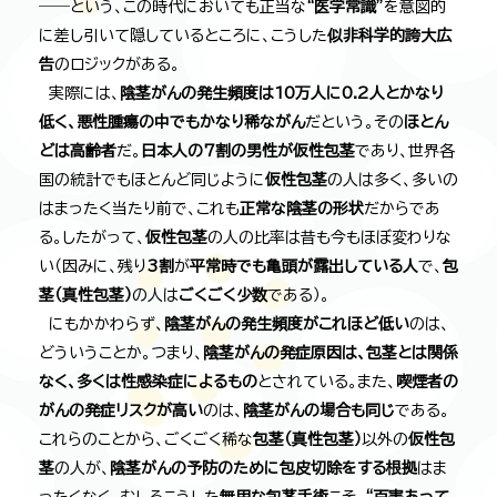
――という、この時代においても正当な
“医学常識”
を意図的
に差し引いて隠しているところに、こうした
似非科学的誇大広
告
のロジックがある。
実際には、
陰茎がんの発生頻度は10万人に0.2人とかなり
低く、悪性腫瘍の中でもかなり稀ながん
だという。その
ほとん
どは高齢者
だ。
日本人の7割の男性が仮性包茎
であり、世界各
国の統計でもほとんど同じように
仮性包茎
の人は多く、多いの
はまったく当たり前で、これも
正常な陰茎の形状
だからであ
る。したがって、
仮性包茎
の人の比率は昔も今もほぼ変わりな
い（因みに、残り
3割
が
平常時でも亀頭が露出している人
で、
包
茎（真性包茎）
の人は
ごくごく少数
である）。
にもかかわらず、
陰茎がんの発生頻度がこれほど低い
のは、
どういうことか。つまり、
陰茎がんの発症原因は、包茎とは関係
なく、多くは性感染症によるもの
とされている。また、
喫煙者の
がんの発症リスクが高い
のは、
陰茎がんの場合も同じ
である。
これらのことから、ごくごく稀な
包茎（真性包茎）
以外の
仮性包
茎
の人が、
陰茎がんの予防のために包皮切除をする根拠
はま