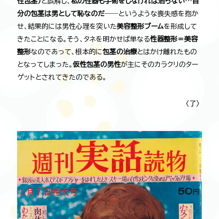
性包茎）
と誤解し、
私の性器も手術をしなければ治らない…自
分の包茎は男として恥なのだ
――というような喪失感を抱か
せ、結果的には男性心理を突いた
美容整形ブーム
を形成して
きたことになる。そう、タネを明かせば単なる
性器整形＝美容
整形
なのであって、根本的に
包茎の治療
とはかけ離れたもの
となってしまった。
仮性包茎の男性
が主にそのカラクリのター
ゲットとされてきたのである。
〈了〉