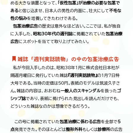
める大きな装置となって、
「仮性包茎」が治療の必要な包茎で
ある
と信じ込ませ、日本人の男性の内面に、壮大にして
不毛な
性の悩み
を培養してきたわけである。
包茎治療広告
の歴史は意外なほど古い。ここでは、私が独自
に入手した、
昭和30年代の週刊誌
に掲載されていた
包茎治療
広告
にスポットを当てて取り上げてみたい。
雑誌『週刊実話読物』の中の包茎治療広告
私が今回入手したのは、昭和38年1月に株式会社日本社が
隔週月曜日に発行していた雑誌
『週刊実話読物』
の1月7日特
大号である。当時の定価は50円。表紙のモデルは筑波久子さ
ん。雑誌の内容は、おおむね
一般人のスキャンダル
を扱った
ゴ
シップ誌
であり、表紙に掲げられた見出しを読んだだけでも、
どういった雑誌なのかは想像できるだろう。
この号に掲載されていた
包茎治療に係わる広告
を全部で
5
点
発見できた。そのほとんどは
整形外科
もしくは
診療所
の広告