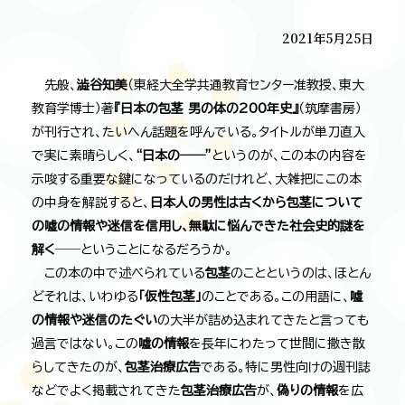
2021年5月25日
先般、
澁谷知美
（東経大全学共通教育センター准教授、東大
教育学博士）著
『日本の包茎 男の体の200年史』
（筑摩書房）
が刊行され、たいへん話題を呼んでいる。タイトルが単刀直入
で実に素晴らしく、
“日本の――”
というのが、この本の内容を
示唆する重要な鍵になっているのだけれど、大雑把にこの本
の中身を解説すると、
日本人の男性は古くから包茎について
の嘘の情報や迷信を信用し、無駄に悩んできた社会史的謎を
解く
――ということになるだろうか。
この本の中で述べられている
包茎
のことというのは、ほとん
どそれは、いわゆる
「仮性包茎」
のことである。この用語に、
嘘
の情報や迷信のたぐい
の大半が詰め込まれてきたと言っても
過言ではない。この
嘘の情報
を長年にわたって世間に撒き散
らしてきたのが、
包茎治療広告
である。特に男性向けの週刊誌
などでよく掲載されてきた
包茎治療広告
が、
偽りの情報
を広