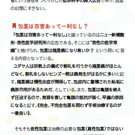
る
という迷信をつくりだした
似非科学の誇大広告
であり、欲望
の幻想にすぎない。
包茎は百害あって一利なし？
「包茎は百害あって一利なし」
と謳っているのは
ニュー新橋整
形・男性医学研究所
の広告である。そこには
“男性の医学常
識”
と掲げられ、
包茎は陰茎癌になり易いか？
という問いに答
える内容となっている。
ユダヤ人は宗教上の儀式で割礼を行うから陰茎癌がほとん
どなく、割礼をしないヒンズー教は癌発生がはるかに多い
と記
す。
陰茎癌は慢性炎症が関係して、包皮内に蓄積された恥垢に
癌原作用があるためだ
、としている。また、
包茎は亀頭を絶え
ず圧迫するので、発育を害して亀頭の抵抗が弱く、早漏の原因
になる
と記す。
《完全、不完全包茎を問わず手術治療するのが
一番良い》
。
そもそも
仮性包茎
は治療の必要な
包茎（真性包茎）ではない