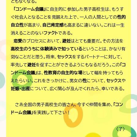
ともなくなる。
「コンドーム会議」
に自主的に参加した男子高校生は、もうす
ぐ社会人となることを見据えた上で、一人の人間としての
性的
自立性
が高まり、
自己肯定感
も高まるに違いない。これは一生
消えることのない
ファクト
である。
恋愛
のプロセスにおいて、
避妊
はとても重要だ。その方法を
高校生のうちに体験済みで知っている
ということは、かなり有
効なことだと思う。将来、
セックス
をするパートナーに対して、
率先して
避妊
を促すことができるようにもなるだろう。この
「コ
ンドーム会議」
は、
性教育の自主的な場
として幅を持ってもら
えたらいい。これをきっかけに、男女の
性
について、
セックス
や
妊娠・出産
について、広く関心が及んでくれたら、幸いである。
さあ全国の男子高校生の皆さん、今すぐ仲間を集め、
「コン
ドーム会議」
を実践して下さい！
〈了〉