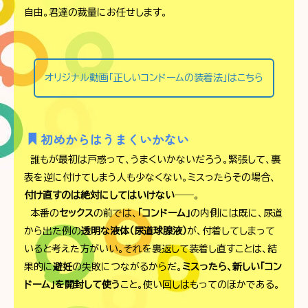
自由。君達の裁量にお任せします。
オリジナル動画「正しいコンドームの装着法」はこちら
初めからはうまくいかない
誰もが最初は戸惑って、うまくいかないだろう。緊張して、裏
表を逆に付けてしまう人も少なくない。ミスったらその場合、
付け直すのは絶対にしてはいけない
――。
本番の
セックス
の前では、
「コンドーム」
の内側には既に、尿道
から出た例の
透明な液体（尿道球腺液）
が、付着してしまって
いると考えた方がいい。それを裏返して装着し直すことは、結
果的に
避妊
の失敗につながるからだ。
ミスったら、新しい「コン
ドーム」を開封して使う
こと。使い回しはもってのほかである。