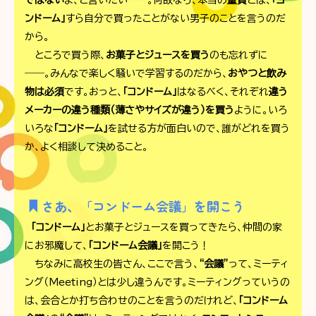
ではない
よ、と言いたい――。何故なら、本当の
童貞
とは、
「コ
ンドーム」
すら自分で買ったことがない男子のことを言うのだ
から。
ところで買う際、
お菓子とジュースを買う
のも忘れずに
――。みんなで楽しく騒いで学習するのだから、
おやつと飲み
物は必須
です。おっと、
「コンドーム」
はなるべく、それぞれ
違う
メーカーの違う種類（薄さやサイズが違う）を買う
ように。いろ
いろな
「コンドーム」
を試せる方が面白いので、誰がどれを買う
か、よく相談して決めること。
さあ、「コンドーム会議」を開こう
「コンドーム」
とお菓子とジュースを買ってきたら、仲間の家
にお邪魔して、
「コンドーム会議」
を開こう！
ちなみに高校生の皆さん、ここで言う、
“会議”
って、ミーティ
ング（Meeting）とは少し違うんです。ミーティングっていうの
は、会合とか打ち合わせのことを言うのだけれど、
「コンドーム