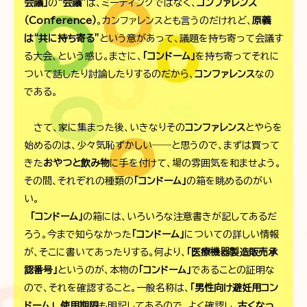
会議」
の
“会議”
は、ミーティングではなく、
コンファレンス
（Conference）
。カンファレンスとも言うのだけれど、
原義
は“共に持ち寄る”
という意があって、議題を持ち寄って会議す
る大会、という感じ。まさに、
「コンドーム」
を持ち寄ってそれに
ついて話したり討論したりするのだから、
コンファレンス
なの
である。
さて、家に集まった後、いきなりその
コンファレンス
とやらを
始めるのは、少々気恥ずかしい――と思うので、まずは買って
きた
おやつと飲み物
に手を付けて、場の雰囲気を和ませよう。
その間、それぞれの種類の
「コンドーム」
の箱を眺めるのがい
い。
「コンドーム」
の箱には、いろいろな注意書きが記してあるだ
ろう。今まで知らなかった
「コンドーム」
についての詳しい情報
が、そこに書いてあったりする。何より、
「医療機器製造販売承
認番号」
というのが、本物の
「コンドーム」
であることの証明な
ので、それを確認すること。一般名称は、
「男性向け避妊用コン
ドーム」
。
使用期限
も明記してあるので、よく確認し、
古くなっ