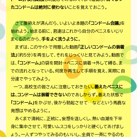
たコンドームは絶対に使わない
ことを覚えておこう。
さて腹拵えが済んだら、いよいよ本題の
「コンドーム会議」
を
始めよう。始まる前に、君達はこれから自分のペニスをいじり
まくるのだから、
手をよく洗うように
。
まずは、このサイトで用意した動画
「正しいコンドームの装着
法」
（約5分）を再生して、それをじっくりと見てみよう。動画で
は、
「コンドーム」
の袋を開封→ペニスに装着→外して縛る、ま
での流れとなっている。何度か再生して手順を覚え、実際に自
分達でやってみよう。
一つ、高校生の皆さんに注意しておきたい。
萎えたペニスに
は、コンドームは装着できない
のであしからず。萎えた状態で
「コンドーム」
をかぶせ、後から勃起させて…などという馬鹿な
発想はやめるように。
あくまで清純に、正統に。妄想を逞しくし、熱い血潮を下半
身に集中させて、可愛いムスコをしっかりと硬くしてあげまし
ょう。一人ずつやってみるのもいいし、全員で一斉にやるのも