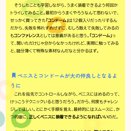
そうしたことも学習しながら、うまく装着できるよう何回か
トライしてみること。最初からうまくやろうなんて思わないで、
せっかく買ってきた
「コンドーム」
は12個入りだったりするん
だから、失敗を怖れずめげずに、むしろ敢えて失敗してみるの
も
コンファレンス
としては意義があると思う。
「コンドーム」
っ
て、聞いただけじゃ分からなかったけれど、実際に触ってみる
と、随分薄くて特殊な素材なんだなと分かるはず。
ペニスとコンドームが大の仲良しとなるよ
うに
これを指先でコントロールしながら、ペニスにはめるのって、
けっこうテクニックいると思うだろう。だから、何度もチャレン
ジしてほしい。とにかく手順を覚え、最終的にはスムースに、か
つ的確に、
正しくペニスに装着できるようになればいい
のだ。