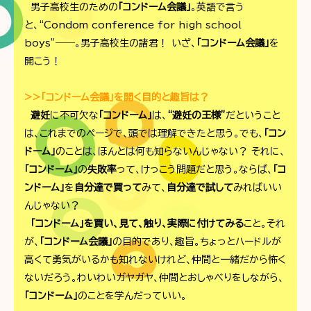
男子高校生のための
「コンドーム会議」
。英語で言う
と、“Condom conference for high school
boys”――。男子高校生の諸君！ いざ、
「コンドーム会議」
を
開こう！
>>「コンドーム会議」を開く目的と趣旨は？
避妊
に不可欠な
「コンドーム」
は、
“避妊の王様”
だということ
は、これまでのページで、頭では理解できたと思う。でも、
「コン
ドーム」
のことは、ほんとは何も知らないんじゃない？ それに、
「コンドーム」
の
失敗率
って、けっこう問題だと思う。ならば、
「コ
ンドーム」
を
自分達で買って
みて、
自分達で試して
みればいい
んじゃない？
「コンドーム」を買い、見て、触り、実際に付けてみる
こと。それ
が、
「コンドーム会議」
の目的であり、趣旨。ちょっとハードルが
高くて勇気がいるかも知れないけれど、仲間と一緒だから怖く
ないだろう。わいわいガヤガヤ、仲間とおしゃべりをしながら、
「コンドーム」
のことを学んだっていい。