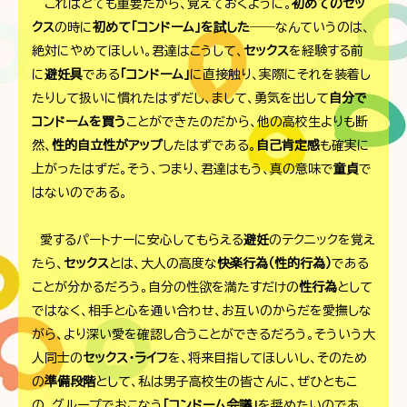
これはとても重要だから、覚えておくように。
初めてのセッ
クス
の時に
初めて「コンドーム」を試した
――なんていうのは、
絶対にやめてほしい。君達はこうして、
セックス
を経験する前
に
避妊具
である
「コンドーム」
に直接触り、実際にそれを装着し
たりして扱いに慣れたはずだし、まして、勇気を出して
自分で
コンドームを買う
ことができたのだから、他の高校生よりも断
然、
性的自立性がアップ
したはずである。
自己肯定感
も確実に
上がったはずだ。そう、つまり、君達はもう、真の意味で
童貞
で
はないのである。
愛するパートナーに安心してもらえる
避妊
のテクニックを覚え
たら、
セックス
とは、大人の高度な
快楽行為（性的行為）
である
ことが分かるだろう。自分の性欲を満たすだけの
性行為
として
ではなく、相手と心を通い合わせ、お互いのからだを愛撫しな
がら、より深い愛を確認し合うことができるだろう。そういう大
人同士の
セックス・ライフ
を、将来目指してほしいし、そのため
の
準備段階
として、私は男子高校生の皆さんに、ぜひともこ
の、グループでおこなう
「コンドーム会議」
を奨めたいのであ