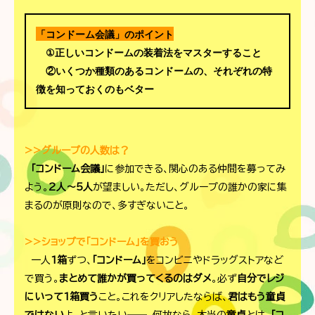
「コンドーム会議」のポイント
①正しいコンドームの装着法をマスターすること
②いくつか種類のあるコンドームの、それぞれの特
徴を知っておくのもベター
>>グループの人数は？
「コンドーム会議」
に参加できる、関心のある仲間を募ってみ
よう。
2人～5人
が望ましい。ただし、グループの誰かの家に集
まるのが原則なので、多すぎないこと。
>>ショップで「コンドーム」を買おう
一人
1箱
ずつ、
「コンドーム」
をコンビニやドラッグストアなど
で買う。
まとめて誰かが買ってくるのはダメ
。必ず
自分でレジ
にいって1箱買う
こと。これをクリアしたならば、
君はもう童貞