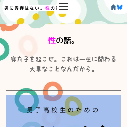
男に異存はない。
性
の話。
性
の話。
寝た子を起こせ。これは一生に関わる
大事なことなんだから。
男子高校生のための